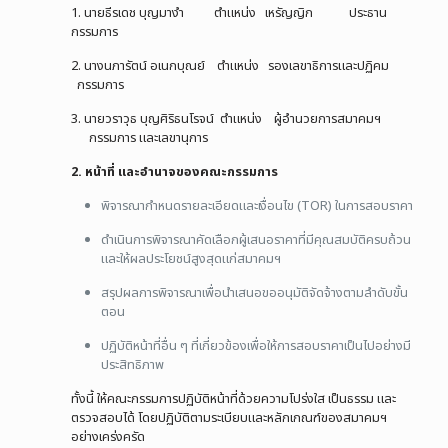
1. นายธีรเดช บุญมางำ ตำแหน่ง เหรัญญิก ประธาน
กรรมการ
2. นางนภารัตน์ อเนกบุณย์ ตำแหน่ง รองเลขาธิการและปฏิคม
กรรมการ
3. นายวราวุธ บุญศิริธนโรจน์ ตำแหน่ง ผู้อำนวยการสมาคมฯ
กรรมการ และเลขานุการ
2. หน้าที่ และอำนาจของคณะกรรมการ
พิจารณากำหนดรายละเอียดและเงื่อนไข (TOR) ในการสอบราคา
ดำเนินการพิจารณาคัดเลือกผู้เสนอราคาที่มีคุณสมบัติครบถ้วน
และให้ผลประโยชน์สูงสุดแก่สมาคมฯ
สรุปผลการพิจารณาเพื่อนำเสนอขออนุมัติจัดจ้างตามลำดับขั้น
ตอน
ปฏิบัติหน้าที่อื่น ๆ ที่เกี่ยวข้องเพื่อให้การสอบราคาเป็นไปอย่างมี
ประสิทธิภาพ
ทั้งนี้ ให้คณะกรรมการปฏิบัติหน้าที่ด้วยความโปร่งใส เป็นธรรม และ
ตรวจสอบได้ โดยปฏิบัติตามระเบียบและหลักเกณฑ์ของสมาคมฯ
อย่างเคร่งครัด