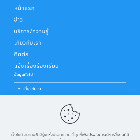
หน้าแรก
ข่าว
บริการ/ความรู้
เกี่ยวกับเรา
ติดต่อ
แจ้งเรื่องร้องเรียน
ข้อมูลทั่วไป
เกี่ยวกับเรา
วิสัยทัศน์ / พันธกิจ
โครงสร้างองค์กร
ติดต่อสอบถาม
+66 (0) 2731 6532
เว็บไซต์ สมาคมฟ้าสีรุ้งแห่งประเทศไทย ใช้คุกกี้เพื่อประสบการณ์การใช้งานที่ดี
info@rsat.info